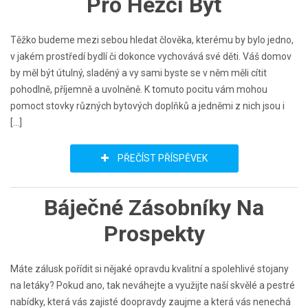
Pro Hezčí Byt
Těžko budeme mezi sebou hledat člověka, kterému by bylo jedno,
v jakém prostředí bydlí či dokonce vychovává své děti. Váš domov
by měl být útulný, sladěný a vy sami byste se v něm měli cítit
pohodlně, příjemně a uvolněně. K tomuto pocitu vám mohou
pomoct stovky různých bytových doplňků a jedněmi z nich jsou i
[…]
PŘEČÍST PŘÍSPĚVEK
Báječné Zásobníky Na
Prospekty
Máte zálusk pořídit si nějaké opravdu kvalitní a spolehlivé stojany
na letáky? Pokud ano, tak neváhejte a využijte naší skvělé a pestré
nabídky, která vás zajisté doopravdy zaujme a která vás nenechá