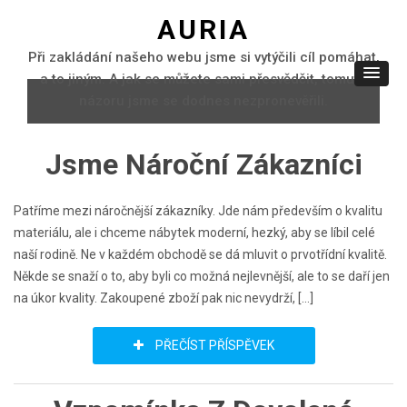
AURIA
Při zakládání našeho webu jsme si vytýčili cíl pomáhat,
a to jiným. A jak se můžete sami přesvědčit, tomuto
názoru jsme se dodnes nezpronevěřili.
Jsme Nároční Zákazníci
Patříme mezi náročnější zákazníky. Jde nám především o kvalitu
materiálu, ale i chceme nábytek moderní, hezký, aby se líbil celé
naší rodině. Ne v každém obchodě se dá mluvit o prvotřídní kvalitě.
Někde se snaží o to, aby byli co možná nejlevnější, ale to se daří jen
na úkor kvality. Zakoupené zboží pak nic nevydrží, […]
PŘEČÍST PŘÍSPĚVEK