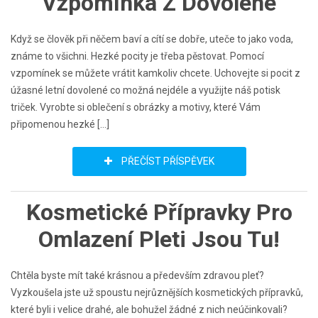
Vzpomínka Z Dovolené
Když se člověk při něčem baví a cítí se dobře, uteče to jako voda,
známe to všichni. Hezké pocity je třeba pěstovat. Pomocí
vzpomínek se můžete vrátit kamkoliv chcete. Uchovejte si pocit z
úžasné letní dovolené co možná nejdéle a využijte náš potisk
triček. Vyrobte si oblečení s obrázky a motivy, které Vám
připomenou hezké […]
PŘEČÍST PŘÍSPĚVEK
Kosmetické Přípravky Pro
Omlazení Pleti Jsou Tu!
Chtěla byste mít také krásnou a především zdravou pleť?
Vyzkoušela jste už spoustu nejrůznějších kosmetických přípravků,
které byli i velice drahé, ale bohužel žádné z nich neúčinkovali?