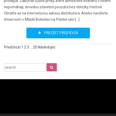
prodejce. Zakrývat rušivé prvky, které atmosféře interiéru v ničem
nepomáhají, dovedou stavební pouzdra bez obložky mistrně.
Obraťte se na internetovou adresu distributora. Anebo navštivte
showroom v Mladé Boleslavi na Ptácké ulici […]
PŘEČÍST PŘÍSPĚVEK
Stránkování
Předchozí
1
2
3
…
20
Následující
příspěvků
Search
for: