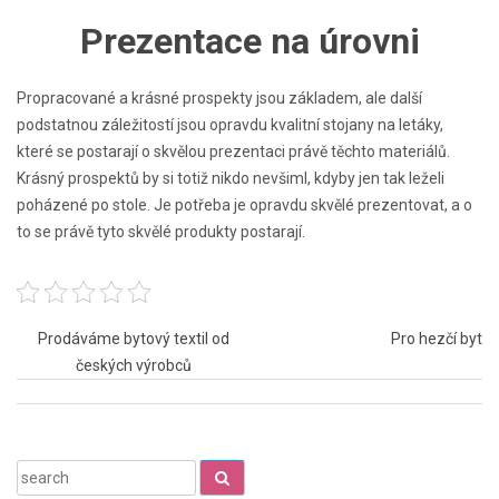
Prezentace na úrovni
Propracované a krásné prospekty jsou základem, ale další
podstatnou záležitostí jsou opravdu kvalitní stojany na letáky,
které se postarají o skvělou prezentaci právě těchto materiálů.
Krásný prospektů by si totiž nikdo nevšiml, kdyby jen tak leželi
poházené po stole. Je potřeba je opravdu skvělé prezentovat, a o
to se právě tyto skvělé produkty postarají.
Navigace
Prodáváme bytový textil od
Pro hezčí byt
českých výrobců
pro
příspěvek
Search