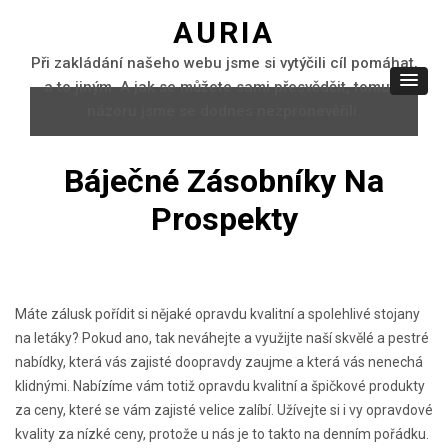
AURIA
Při zakládání našeho webu jsme si vytýčili cíl pomáhat,
a to jiným. A jak se můžete sami přesvědčit, tomuto
názoru jsme se dodnes nezpronevěřili.
Báječné Zásobníky Na
Prospekty
Máte zálusk pořídit si nějaké opravdu kvalitní a spolehlivé
stojany
na letáky
? Pokud ano, tak neváhejte a využijte naší skvělé a pestré
nabídky, která vás zajisté doopravdy zaujme a která vás nenechá
klidnými. Nabízíme vám totiž opravdu kvalitní a špičkové produkty
za ceny, které se vám zajisté velice zalíbí. Užívejte si i vy opravdové
kvality za nízké ceny, protože u nás je to takto na denním pořádku.