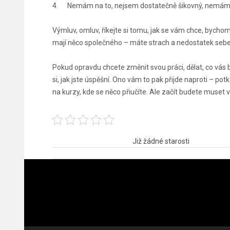
4. Nemám na to, nejsem dostatečně šikovný, nemám d
Výmluv, omluv, říkejte si tomu, jak se vám chce, byc
mají něco společného – máte strach a nedostatek seb
Pokud opravdu chcete změnit svou práci, dělat, co vás ba
si, jak jste úspěšní. Ono vám to pak přijde naproti – pot
na kurzy, kde se něco přiučíte. Ale začít budete muset vy
Navigace
Již žádné starosti
pro
příspěvek