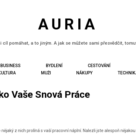
AURIA
li cíl pomáhat, a to jiným. A jak se můžete sami přesvědčit, tom
BUSINESS
BYDLENÍ
CESTOVÁNÍ
KULTURA
MUŽI
NÁKUPY
TECHNIK
ko Vaše Snová Práce
nějaký z nich prolíná s vaší pracovní náplní. Nalezli jste alespoň nějako