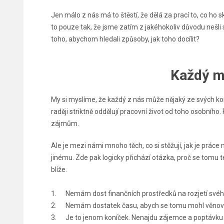
Jen málo z nás má to štěstí, že dělá za prací to, co ho 
to pouze tak, že jsme zatím z jakéhokoliv důvodu nešl
toho, abychom hledali způsoby, jak toho docílit?
Každý mů
My si myslíme, že každý z nás může nějaký ze svých k
raději striktně oddělují pracovní život od toho osobníh
zájmům.
Ale je mezi námi mnoho těch, co si stěžují, jak je prá
jinému. Zde pak logicky přichází otázka, proč se tomu 
blíže.
1. Nemám dost finančních prostředků na rozjetí své
2. Nemám dostatek času, abych se tomu mohl věnova
3. Je to jenom koníček. Nenajdu zájemce a poptávku 