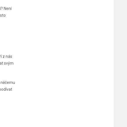
í? Není
ísto
í z nás
vat svým
li něčemu
podívat