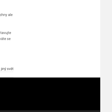
chny ale
stavujte
íváte se
jiný svět