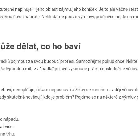
skutečně naplňuje – jeho oblast zájmu, jeho koníček. Je to ale vážně štěst
i svému štěstí naproti? Nehledáme pouze výmluvy, proč něco nejde na m
že dělat, co ho baví
oníčků pojmout za svou budoucí profesi. Samozřejmě pokud chce. Někteř
o. Raději budou mít tzv. “padla” po své vykonané práci a následně se věno
ce nebaví, nenaplňuje, nikam neposouvá a že by se mnohem raději věnova
tedy skutečně nevěnují, kde je problém? Pojďme se na některé z výmluv 
ho nápadu.
t více.
na trhu.