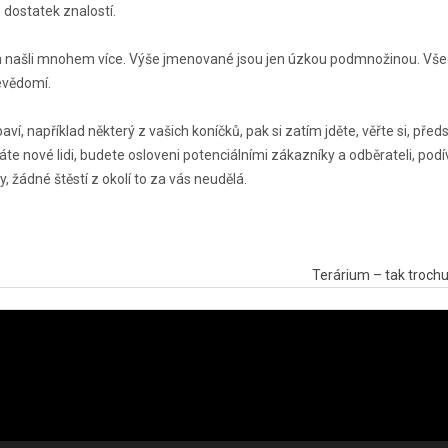
ostatek znalostí.
hom našli mnohem více. Výše jmenované jsou jen úzkou podmnožinou. Vše
evědomí.
ví, například některý z vašich koníčků, pak si zatím jděte, věřte si, před
káte nové lidi, budete osloveni potenciálními zákazníky a odběrateli, pod
, žádné štěstí z okolí to za vás neudělá.
Terárium – tak trochu 