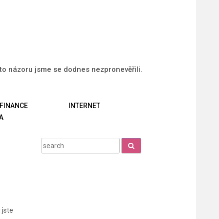
uto názoru jsme se dodnes nezpronevěřili.
FINANCE
INTERNET
A
Search
for:
 jste