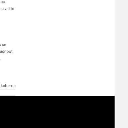
nou
nu vidíte
k se
abídnout
.
ý koberec