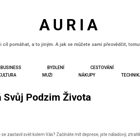
AURIA
li cíl pomáhat, a to jiným. A jak se můžete sami přesvědčit, tom
BUSINESS
BYDLENÍ
CESTOVÁNÍ
KULTURA
MUŽI
NÁKUPY
TECHNIK
 Svůj Podzim Života
e se zastavil svět kolem Vás? Začínáte mít deprese, jste náladový, ztratili