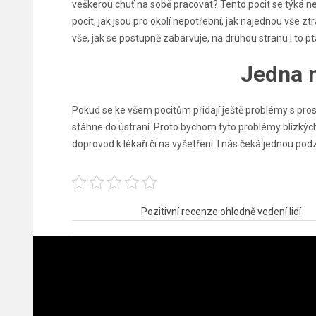
veškerou chuť na sobě pracovat? Tento pocit se týká ne
pocit, jak jsou pro okolí nepotřební, jak najednou vše zt
vše, jak se postupně zabarvuje, na druhou stranu i to p
Jedna 
Pokud se ke všem pocitům přidají ještě problémy s
pro
stáhne do ústraní. Proto bychom tyto problémy blízkých 
doprovod k lékaři či na vyšetření. I nás čeká jednou pod
Navigace
Pozitivní recenze ohledně vedení lidí
pro
příspěvek