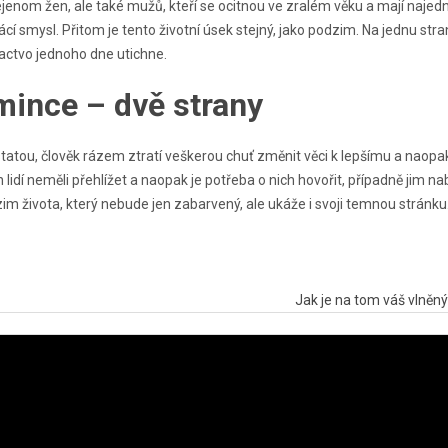
jenom žen, ale také mužů, kteří se ocitnou ve zralém věku a mají najed
rácí smysl. Přitom je tento životní úsek stejný, jako podzim. Na jednu stra
tactvo jednoho dne utichne.
mince – dvě strany
statou
, člověk rázem ztratí veškerou chuť změnit věci k lepšímu a naopa
lidí neměli přehlížet a naopak je potřeba o nich hovořit, případně jim n
zim života, který nebude jen zabarvený, ale ukáže i svoji temnou stránku
Jak je na tom váš vlněn