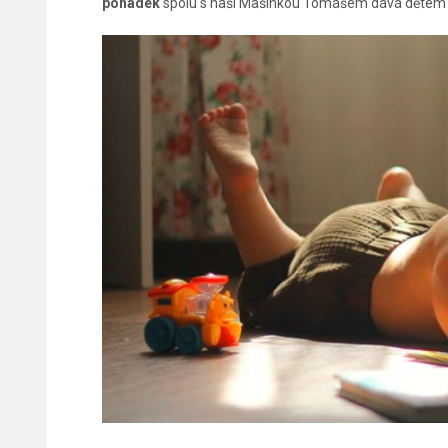
pohádek
spolu s naší Mašinkou Tomášem dává dětem spo