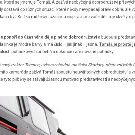
va, která se jmenuje Tomáš. A zažívá neobyčejná dobrodružství při svýc
 dostává do různých situací, které někdy nevypadají právě dobře, ale v
ách být. Knížka může být úžasnou inspirací pro vaše děti a je skvělým 
se ponoří do úžasného děje plného dobrodružství
a budou si představ
šinka je modré barvy a má číslo – jak jinak – jedna.
Tomáš je prostě j
alších pohádkových příběhů a dokonce i animované pohádky.
pásový traktor Terence, úzkorozchodná mašinka Skarloey, přístavní jeřáb 
těmito kamarády zažívá Tomáš spoustu neuvěřitelných dobrodružství a v
 že tyto příběhy se stávají úžasnou motivací představivosti a neobyčejný