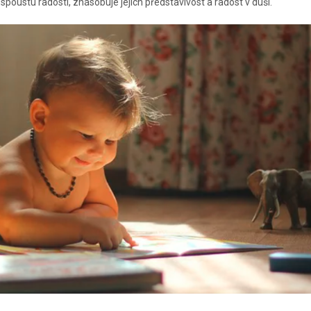
ustu radosti, znásobuje jejich představivost a radost v duši.