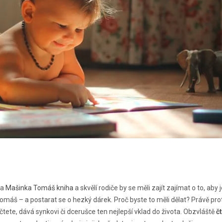
la
Mašinka Tomáš kniha
a skvělí rodiče by se měli zajít zajímat o to, aby j
omáš – a postarat se o hezký dárek. Proč byste to měli dělat? Právě pro
 čtete, dává synkovi či dcerušce ten nejlepší vklad do života. Obzvláště
č