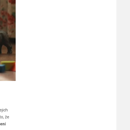
ejich
to, že
tení