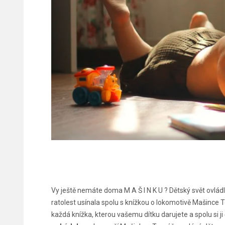
Vy ještě nemáte doma M A Š I N K U ? Dětský svět ovlád
ratolest usínala spolu s knížkou o lokomotivě Mašince T
každá knížka, kterou vašemu dítku darujete a spolu si ji