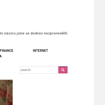
uto názoru jsme se dodnes nezpronevěřili.
FINANCE
INTERNET
A
Search
for: