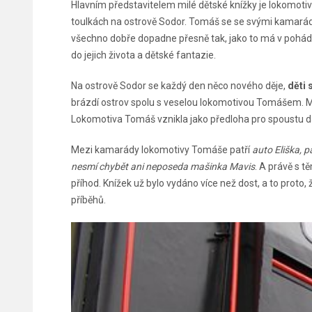
Hlavním představitelem milé dětské knížky je lokomoti
toulkách na ostrově Sodor. Tomáš se se svými kamarády
všechno dobře dopadne přesně tak, jako to má v pohádk
do jejich života a dětské fantazie.
Na ostrově Sodor se každý den něco nového děje,
děti 
brázdí ostrov spolu s veselou lokomotivou Tomášem. Ma
Lokomotiva Tomáš vznikla jako předloha pro spoustu d
Mezi kamarády lokomotivy Tomáše patří
auto Eliška, 
nesmí chybět ani neposeda mašinka Mavis
. A právě s 
příhod. Knížek už bylo vydáno více než dost, a to proto,
příběhů.