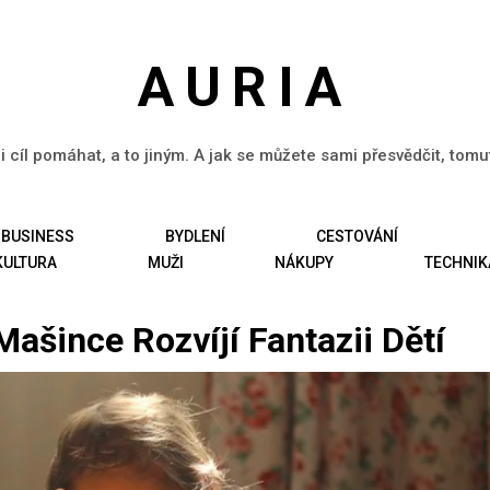
AURIA
li cíl pomáhat, a to jiným. A jak se můžete sami přesvědčit, tom
BUSINESS
BYDLENÍ
CESTOVÁNÍ
KULTURA
MUŽI
NÁKUPY
TECHNIK
ašince Rozvíjí Fantazii Dětí