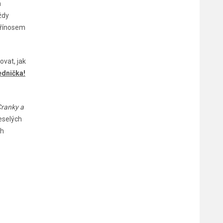
h
ždy
přínosem
ovat, jak
ednička!
Cranky a
eselých
ch