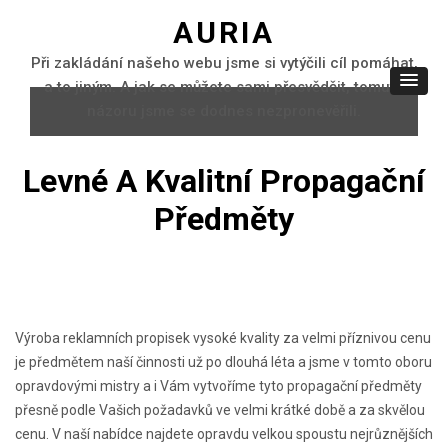
AURIA
Při zakládání našeho webu jsme si vytýčili cíl pomáhat,
a to jiným. A jak se můžete sami přesvědčit, tomuto
názoru jsme se dodnes nezpronevěřili.
Levné A Kvalitní Propagační
Předměty
Výroba reklamních propisek
vysoké kvality za velmi příznivou cenu
je předmětem naší činnosti už po dlouhá léta a jsme v tomto oboru
opravdovými mistry a i Vám vytvoříme tyto propagační předměty
přesně podle Vašich požadavků ve velmi krátké době a za skvělou
cenu. V naší nabídce najdete opravdu velkou spoustu nejrůznějších