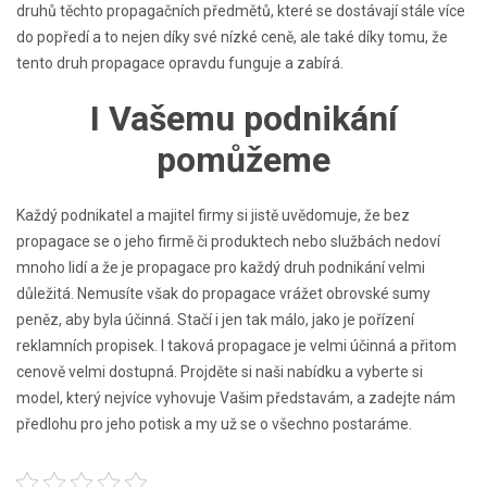
druhů těchto propagačních předmětů, které se dostávají stále více
do popředí a to nejen díky své nízké ceně, ale také díky tomu, že
tento druh propagace opravdu funguje a zabírá.
I Vašemu podnikání
pomůžeme
Každý podnikatel a majitel firmy si jistě uvědomuje, že bez
propagace se o jeho firmě či produktech nebo službách nedoví
mnoho lidí a že je propagace pro každý druh podnikání velmi
důležitá. Nemusíte však do propagace vrážet obrovské sumy
peněz, aby byla účinná. Stačí i jen tak málo, jako je pořízení
reklamních propisek. I taková propagace je velmi účinná a přitom
cenově velmi dostupná. Projděte si naši nabídku a vyberte si
model, který nejvíce vyhovuje Vašim představám, a zadejte nám
předlohu pro jeho potisk a my už se o všechno postaráme.