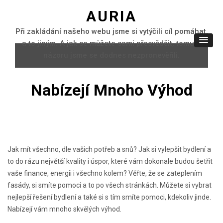
AURIA
Při zakládání našeho webu jsme si vytýčili cíl pomáhat,
a to jiným. A jak se můžete sami přesvědčit, tomuto
názoru jsme se dodnes nezpronevěřili.
Nabízejí Mnoho Výhod
Jak mít všechno, dle vašich potřeb a snů? Jak si vylepšit bydlení a
to do rázu největší kvality i úspor, které vám dokonale budou šetřit
vaše finance, energii i všechno kolem? Věřte, že se
zateplením
fasády
, si smíte pomoci a to po všech stránkách. Můžete si vybrat
nejlepší řešení bydlení a také si s tím smíte pomoci, kdekoliv jinde.
Nabízejí vám mnoho skvělých výhod.