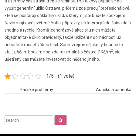
a ušetřený čas strávit třeba s rodinou. Pro takový případ se dá
využít
generální úklid Ostrava
, přičemž zde pracují profesionálové,
kteří se postarají důkladný úklid, s kterým jistě budete spokojeni.
Navíc mají i své ověřené čistící přípravky, s kterými půjde špína dolů
snadno a rychle.
Kromě jednorázové akce si u nich můžete
objednat také úklid pravidelný, takže uklízení v domácnosti už
nebudete muset vůbec řešit. Samozřejmě nějaké ty finance to
2
stojí, přičemž bavíme se zde minimálně o částce 7 Kč/m
, ale
ušetřený čas můžete investovat do něčeho jiného.
1/5 - (1 vote)
Navigace
Pánské problémy
Autíčko a panenka
pro
příspěvek
Search
for: