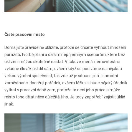
Čisté pracovní místo
Doma jistě pravidelně uklízíte, protože se chcete vyhnout množení
parazitů, tvorbě plísní a dalším nepříjemným scénářům, které bez
uklízení můžou skutečně nastat. V takové menší nemovitosti si
zvládne člověk uklidit sám, ovšem když se podíváme na nějakou
velkou výrobní společnost, tak zde už je situace jiná. I samotní
zaměstnanci dodržují pořádek, ovšem těžko si bude nějaký úředník
vytírat v pracovní době zem, protože to není jeho práce a může
místo toho dělat něco důležitějšího. Je tedy zapotřebí zajistit úklid
jinak.