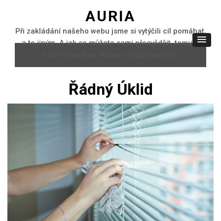
AURIA
Při zakládání našeho webu jsme si vytýčili cíl pomáhat,
a to jiným. A jak se můžete sami přesvědčit, tomuto
názoru jsme se dodnes nezpronevěřili.
Řádný Úklid