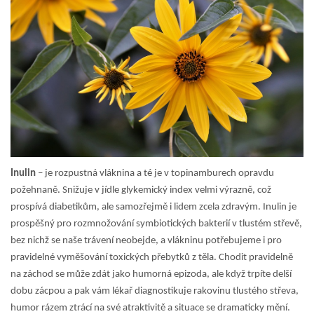
Inulin
– je rozpustná vláknina a té je v topinamburech opravdu
požehnaně. Snižuje v jídle glykemický index velmi výrazně, což
prospívá diabetikům, ale samozřejmě i lidem zcela zdravým. Inulin je
prospěšný pro rozmnožování symbiotických bakterií v tlustém střevě,
bez nichž se naše trávení neobejde, a vlákninu potřebujeme i pro
pravidelné vyměšování toxických přebytků z těla. Chodit pravidelně
na záchod se může zdát jako humorná epizoda, ale když trpíte delší
dobu zácpou a pak vám lékař diagnostikuje rakovinu tlustého střeva,
humor rázem ztrácí na své atraktivitě a situace se dramaticky mění.