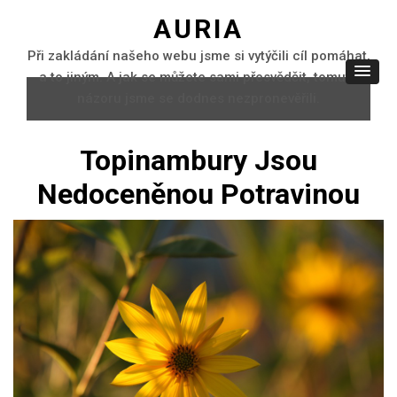
AURIA
Při zakládání našeho webu jsme si vytýčili cíl pomáhat,
a to jiným. A jak se můžete sami přesvědčit, tomuto
názoru jsme se dodnes nezpronevěřili.
Topinambury Jsou
Nedoceněnou Potravinou