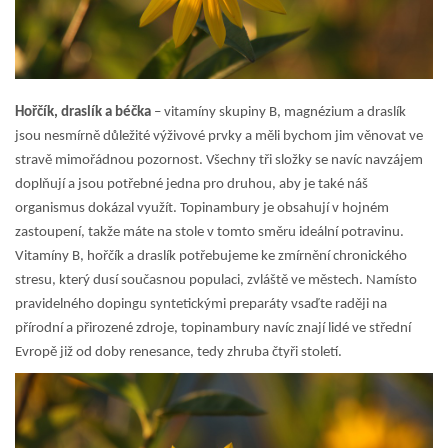
Hořčík, draslík a béčka
– vitamíny skupiny B, magnézium a draslík
jsou nesmírně důležité výživové prvky a měli bychom jim věnovat ve
stravě mimořádnou pozornost. Všechny tři složky se navíc navzájem
doplňují a jsou potřebné jedna pro druhou, aby je také náš
organismus dokázal využít. Topinambury je obsahují v hojném
zastoupení, takže máte na stole v tomto směru ideální potravinu.
Vitamíny B, hořčík a draslík potřebujeme ke zmírnění chronického
stresu, který dusí současnou populaci, zvláště ve městech. Namísto
pravidelného dopingu syntetickými preparáty vsaďte raději na
přírodní a přirozené zdroje, topinambury navíc znají lidé ve střední
Evropě již od doby renesance, tedy zhruba čtyři století.