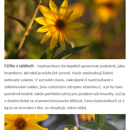
Céčko v salátech
– topinambury lze tepelně upravovat podobně, jako
brambory, ale také je může jíst syrové. Navíc neobsahují žádný
jedovatý solanin. V syrovém stavu, nakrájené či nastrouhané v
zeleninovém salátu, jsou výborným zdrojem vitamínu C, a je ho tam
poměrně hodně, takže perfektní zdroj pro posílení vaší imunity, což je
v dnešní době ve znamení koronaviru klíčové.
Cena topinamburů za 1
kg
je ve srovnání s tím, co obsahují, velmi nízká.