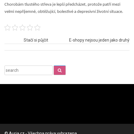
Chorobám tlustého střeva je lepší předcházet, protože patří mezi
velmi nepříjemné, obtěžující, bolestivé a depresivní životní situace.
Navigace
Stačí si půjčit
E-shopy nejsou jeden jako druhý
pro
příspěvek
Search
for:
© Auria.cz - Všechna práva vyhrazena.