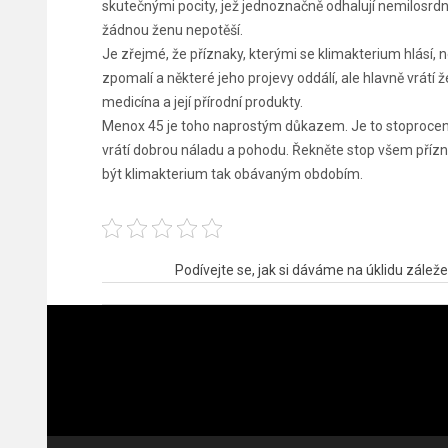
skutečnými pocity, jež jednoznačně odhalují nemilosrdno
žádnou ženu nepotěší.
Je zřejmé, že příznaky, kterými se klimakterium hlásí, n
zpomalí a některé jeho projevy oddálí, ale hlavně vrátí 
medicína a její přírodní produkty.
Menox 45 je toho naprostým důkazem. Je to stoprocentně
vrátí dobrou náladu a pohodu. Řekněte stop všem přízn
být
klimakterium
tak obávaným obdobím.
Navigace
Podívejte se, jak si dáváme na úklidu záleže
pro
příspěvek