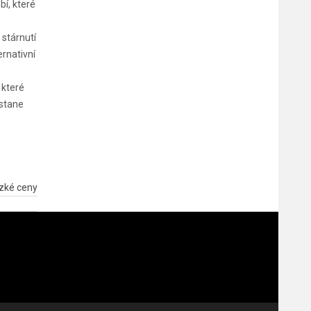
bí, které
 stárnutí
ernativní
 které
estane
zké ceny