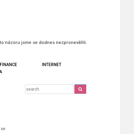
uto názoru jsme se dodnes nezpronevěřili.
FINANCE
INTERNET
A
Search
for:
 se