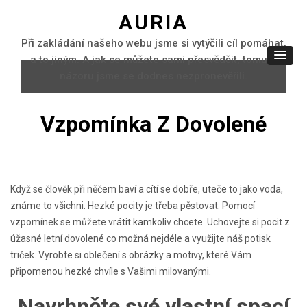
AURIA
Při zakládání našeho webu jsme si vytýčili cíl pomáhat,
a to jiným. A jak se můžete sami přesvědčit, tomuto
názoru jsme se dodnes nezpronevěřili.
Vzpomínka Z Dovolené
Když se člověk při něčem baví a cítí se dobře, uteče to jako voda,
známe to všichni. Hezké pocity je třeba pěstovat. Pomocí
vzpomínek se můžete vrátit kamkoliv chcete. Uchovejte si pocit z
úžasné letní dovolené co možná nejdéle a využijte náš
potisk
triček
. Vyrobte si oblečení s obrázky a motivy, které Vám
připomenou hezké chvíle s Vašimi milovanými.
Navrhněte své vlastní spací