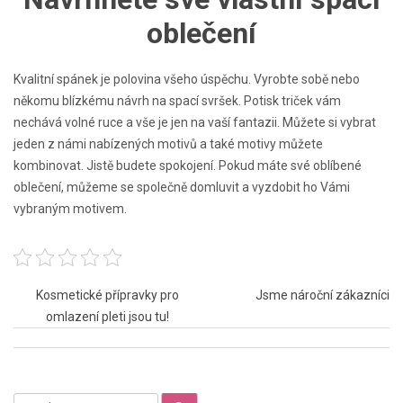
oblečení
Kvalitní spánek je polovina všeho úspěchu. Vyrobte sobě nebo
někomu blízkému návrh na spací svršek. Potisk triček vám
nechává volné ruce a vše je jen na vaší fantazii. Můžete si vybrat
jeden z námi nabízených motivů a také motivy můžete
kombinovat. Jistě budete spokojení. Pokud máte své oblíbené
oblečení, můžeme se společně domluvit a vyzdobit ho Vámi
vybraným motivem.
Navigace
Kosmetické přípravky pro
Jsme nároční zákazníci
omlazení pleti jsou tu!
pro
příspěvek