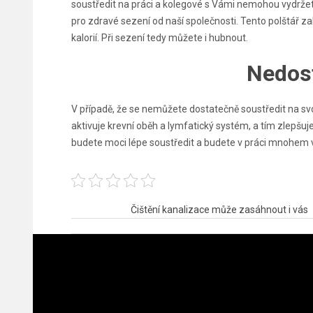
soustředit na práci a kolegové s Vámi nemohou vydržet,
pro zdravé sezení od naší společnosti. Tento polštář 
kalorií. Při sezení tedy můžete i hubnout.
Nedost
V případě, že se nemůžete dostatečně soustředit na svou
aktivuje krevní oběh a lymfatický systém, a tím zlepšuj
budete moci lépe soustředit a budete v práci mnohem v
Navigace
Čištění kanalizace může zasáhnout i vás
pro
příspěvek