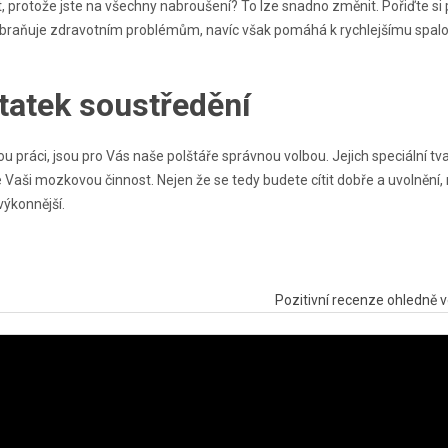
 protože jste na všechny nabroušení? To lze snadno změnit. Pořiďte si 
zabraňuje zdravotním problémům, navíc však pomáhá k rychlejšímu spal
atek soustředění
 práci, jsou pro Vás naše polštáře správnou volbou. Jejich speciální tv
e Vaši mozkovou činnost. Nejen že se tedy budete cítit dobře a uvolnění, 
ýkonnější.
Pozitivní recenze ohledně ve