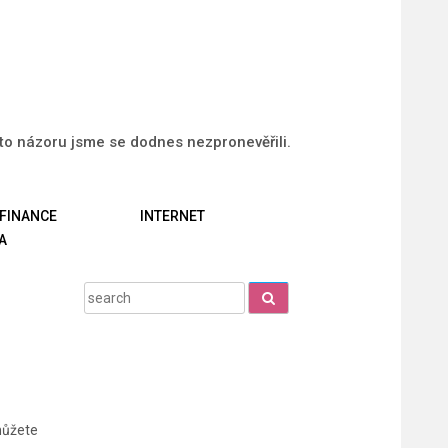
uto názoru jsme se dodnes nezpronevěřili.
FINANCE
INTERNET
A
Search
for:
můžete