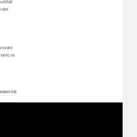
polštář
ování
arování
navíc se
dení lidí