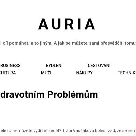
AURIA
li cíl pomáhat, a to jiným. A jak se můžete sami přesvědčit, tom
BUSINESS
BYDLENÍ
CESTOVÁNÍ
KULTURA
MUŽI
NÁKUPY
TECHNIK
Zdravotním Problémům
e déle už nemůžete vydržet sedět? Trápí Vás taková
bolest zad
, že se ne