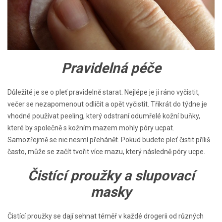
Pravidelná péče
Důležité je se o pleť pravidelně starat. Nejlépe je ji ráno vyčistit,
večer se nezapomenout odlíčit a opět vyčistit. Třikrát do týdne je
vhodné používat peeling, který odstraní odumřelé kožní buňky,
které by společně s kožním mazem mohly póry ucpat.
Samozřejmě se nic nesmí přehánět. Pokud budete pleť čistit příliš
často, může se začít tvořit více mazu, který následně póry ucpe.
Čistící proužky a slupovací
masky
Čistící proužky se dají sehnat téměř v každé drogerii od různých