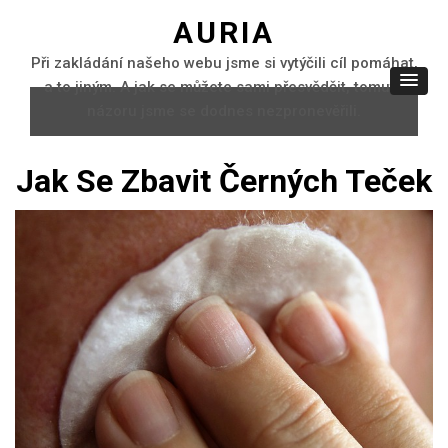
AURIA
Při zakládání našeho webu jsme si vytýčili cíl pomáhat,
a to jiným. A jak se můžete sami přesvědčit, tomuto
názoru jsme se dodnes nezpronevěřili.
Jak Se Zbavit Černých Teček