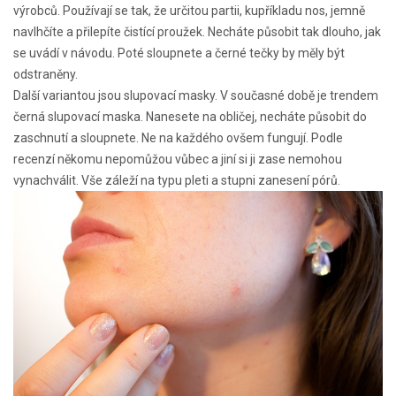
výrobců. Používají se tak, že určitou partii, kupříkladu nos, jemně
navlhčíte a přilepíte čistící proužek. Necháte působit tak dlouho, jak
se uvádí v návodu. Poté sloupnete a černé tečky by měly být
odstraněny.
Další variantou jsou slupovací masky. V současné době je trendem
černá slupovací maska. Nanesete na obličej, necháte působit do
zaschnutí a sloupnete. Ne na každého ovšem fungují. Podle
recenzí někomu nepomůžou vůbec a jiní si ji zase nemohou
vynachválit. Vše záleží na typu pleti a stupni zanesení pórů.