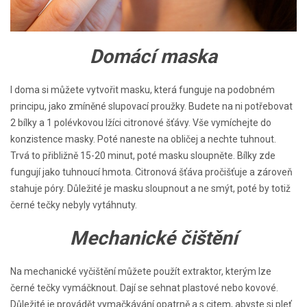
Domácí maska
I doma si můžete vytvořit masku, která funguje na podobném
principu, jako zmíněné slupovací proužky. Budete na ni potřebovat
2 bílky a 1 polévkovou lžíci citronové šťávy. Vše vymíchejte do
konzistence masky. Poté naneste na obličej a nechte tuhnout.
Trvá to přibližně 15-20 minut, poté masku sloupněte. Bílky zde
fungují jako tuhnoucí hmota. Citronová šťáva pročišťuje a zároveň
stahuje póry. Důležité je masku sloupnout a ne smýt, poté by totiž
černé tečky nebyly vytáhnuty.
Mechanické čištění
Na mechanické vyčištění můžete použít extraktor, kterým lze
černé tečky vymáčknout. Dají se sehnat plastové nebo kovové.
Důležité je provádět vymačkávání opatrně a s citem, abyste si pleť