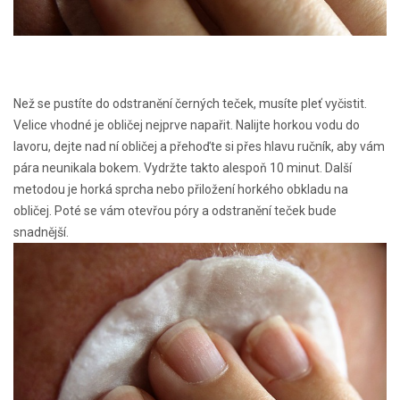
Než se pustíte do odstranění černých teček, musíte pleť vyčistit.
Velice vhodné je obličej nejprve napařit. Nalijte horkou vodu do
lavoru, dejte nad ní obličej a přehoďte si přes hlavu ručník, aby vám
pára neunikala bokem. Vydržte takto alespoň 10 minut. Další
metodou je horká sprcha nebo přiložení horkého obkladu na
obličej. Poté se vám otevřou póry a odstranění teček bude
snadnější.