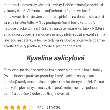
neporanili a nevznikly vám tak jizvičky. Další možností je pořídit si
vakuový čistič. Většinou se dají sehnat s různou velikostí
nasazovacích hlavic. Jen zapnete a přiložíte na dané místo a chvíli
tam s ním přejíždíte. Měl by postupně černé tečky vytahat. V
nabídce produktů na čištění pleti najdete i různé kartáčky. Některé
z nich jsou obyčejné a musíte s nimi po pleti kroužit a jezdit sami a
jiné jsou na baterky a točí se tedy sami. Opět je používejte opatrně
a volte spíše ty jemnější, abyste si pleť nepodráždili.
Kyselina salicylová
Tato kyselina dokáže rozložit kožní maz a odumřelé kožní buňky.
Pokud budete používat produkty, které kyselinu salicylovou
obsahují každý den, po čase dojde k redukci černých teček. Pokud
není vaše pleť na kyselinu zvyklá, používejte ji nejprve jednou
denně a po nějaké době používejte dvakrát.
4/5 - (1 vote)