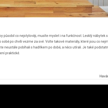
by působil co nejstylověji, musíte myslet i na funkčnost. Lesklý nábytek s
sobě po chvíli vezme za své. Volte takové materiály, které jsou co nej
e neustále pobíhali s hadříkem po době, a něco utírali. Je také podstatn
ení praktické.
Havár