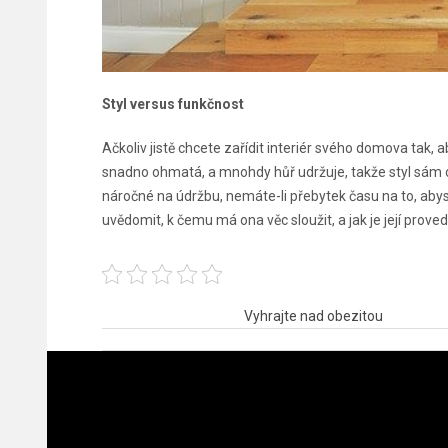
Styl versus funkčnost
Ačkoliv jistě chcete zařídit interiér svého domova tak, a
snadno ohmatá, a mnohdy hůř udržuje, takže styl sám o 
náročné na údržbu, nemáte-li přebytek času na to, abyst
uvědomit, k čemu má ona věc sloužit, a jak je její proved
Navigace
Vyhrajte nad obezitou
pro
příspěvek