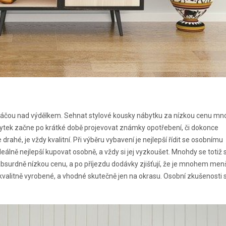
 spláčou nad výdělkem. Sehnat stylové kousky nábytku za nízkou cenu m
ábytek začne po krátké době projevovat známky opotřebení, či dokonce
ahé, je vždy kvalitní. Při výběru vybavení je nejlepší řídit se osobnímu
álně nejlepší kupovat osobně, a vždy si jej vyzkoušet. Mnohdy se totiž 
a absurdně nízkou cenu, a po příjezdu dodávky zjišťují, že je mnohem menš
ekvalitně vyrobené, a vhodné skutečně jen na okrasu. Osobní zkušenosti 