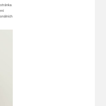
 stránka.
ení
ionálních