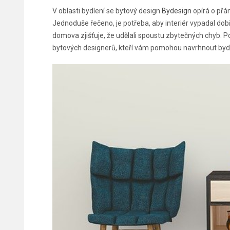
V oblasti bydlení se bytový design
Bydesign
opírá o přán
Jednoduše řečeno, je potřeba, aby interiér vypadal dobř
domova zjišťuje, že udělali spoustu zbytečných chyb. P
bytových designerů, kteří vám pomohou navrhnout bydl