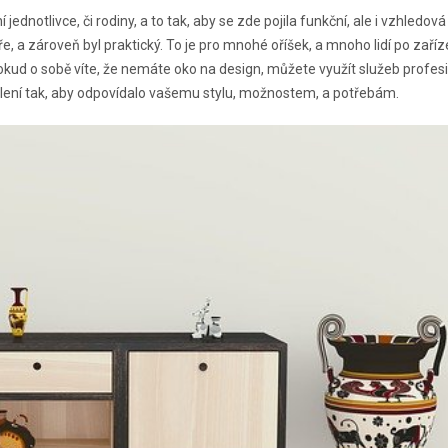
í jednotlivce, či rodiny, a to tak, aby se zde pojila funkční, ale i vzhledová
e, a zároveň byl praktický. To je pro mnohé oříšek, a mnoho lidí po zaříz
okud o sobě víte, že nemáte oko na design, můžete využít služeb profes
ení tak, aby odpovídalo vašemu stylu, možnostem, a potřebám.