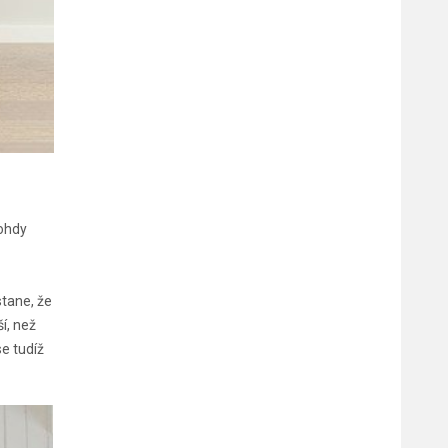
nohdy
stane, že
í, než
se tudíž