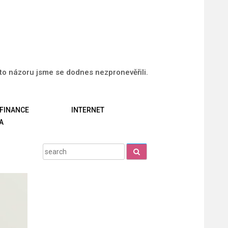
uto názoru jsme se dodnes nezpronevěřili.
FINANCE
INTERNET
A
Search
for: