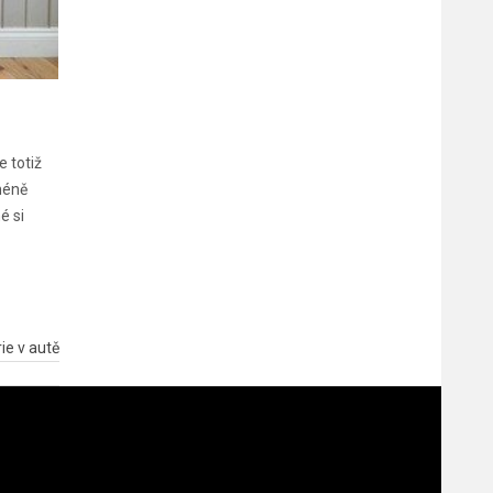
e totiž
méně
é si
ie v autě