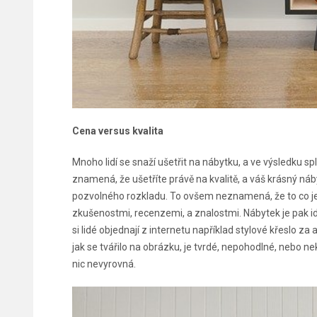
Cena versus kvalita
Mnoho lidí se snaží ušetřit na nábytku, a ve výsledku
znamená, že ušetříte právě na kvalitě, a váš krásný n
pozvolného rozkladu. To ovšem neznamená, že to co je dr
zkušenostmi, recenzemi, a znalostmi. Nábytek je pak ide
si lidé objednají z internetu například stylové křeslo z
jak se tvářilo na obrázku, je tvrdé, nepohodlné, nebo n
nic nevyrovná.