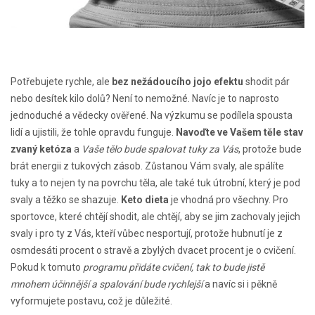
Potřebujete rychle, ale
bez nežádoucího jojo efektu
shodit pár
nebo desítek kilo dolů? Není to nemožné. Navíc je to naprosto
jednoduché a vědecky ověřené. Na výzkumu se podílela spousta
lidí a ujistili, že tohle opravdu funguje.
Navoďte ve Vašem těle stav
zvaný ketóza
a
Vaše tělo bude spalovat tuky za Vás
, protože bude
brát energii z tukových zásob. Zůstanou Vám svaly, ale spálíte
tuky a to nejen ty na povrchu těla, ale také tuk útrobní, který je pod
svaly a těžko se shazuje.
Keto dieta
je vhodná pro všechny. Pro
sportovce, které chtějí shodit, ale chtějí, aby se jim zachovaly jejich
svaly i pro ty z Vás, kteří vůbec nesportují, protože hubnutí je z
osmdesáti procent o stravě a zbylých dvacet procent je o cvičení.
Pokud k tomuto
programu přidáte cvičení, tak to bude jistě
mnohem účinnější a spalování bude rychlejší
a navíc si i pěkně
vyformujete postavu, což je důležité.