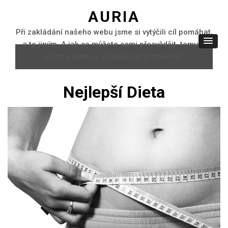
AURIA
Při zakládání našeho webu jsme si vytýčili cíl pomáhat,
a to jiným. A jak se můžete sami přesvědčit, tomuto
názoru jsme se dodnes nezpronevěřili.
Nejlepší Dieta