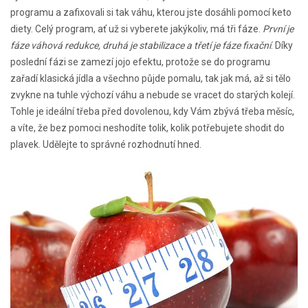
programu a zafixovali si tak váhu, kterou jste dosáhli pomocí keto
diety. Celý program, ať už si vyberete jakýkoliv, má tři fáze.
První je
fáze váhová redukce, druhá je stabilizace a třetí je fáze fixační
. Díky
poslední fázi se zamezí jojo efektu, protože se do programu
zařadí klasická jídla a všechno půjde pomalu, tak jak má, až si tělo
zvykne na tuhle výchozí váhu a nebude se vracet do starých kolejí.
Tohle je ideální třeba před dovolenou, kdy Vám zbývá třeba měsíc,
a víte, že bez pomoci neshodíte tolik, kolik potřebujete shodit do
plavek. Udělejte to správné rozhodnutí hned.