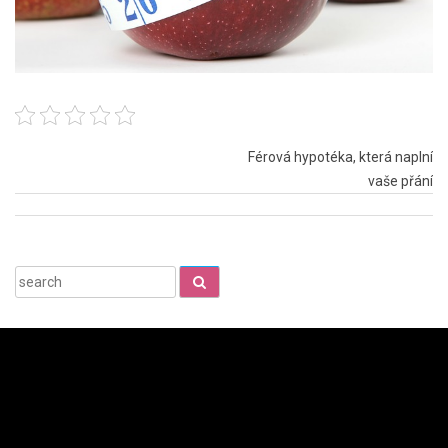
Navigace
Férová hypotéka, která naplní
vaše přání
pro
příspěvek
Search
for: