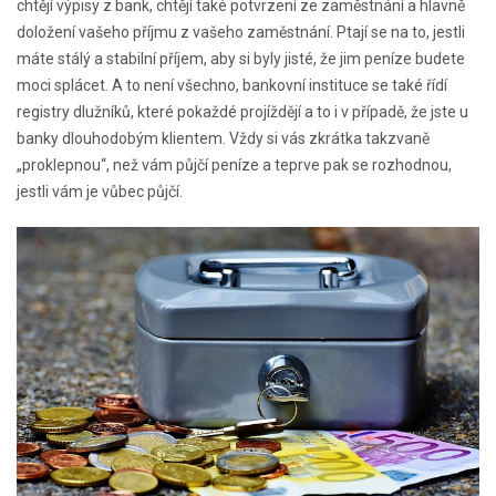
chtějí výpisy z bank, chtějí také potvrzení ze zaměstnání a hlavně
doložení vašeho příjmu z vašeho zaměstnání. Ptají se na to, jestli
máte stálý a stabilní příjem, aby si byly jisté, že jim peníze budete
moci splácet. A to není všechno, bankovní instituce se také řídí
registry dlužníků, které pokaždé projíždějí a to i v případě, že jste u
banky dlouhodobým klientem. Vždy si vás zkrátka takzvaně
„proklepnou“, než vám půjčí peníze a teprve pak se rozhodnou,
jestli vám je vůbec půjčí.