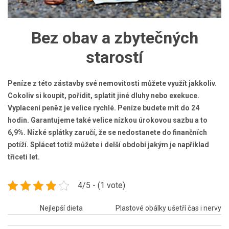
Bez obav a zbytečných
starostí
Peníze z této zástavby své nemovitosti můžete využít jakkoliv.
Cokoliv si koupit, pořídit, splatit jiné dluhy nebo exekuce.
Vyplacení peněz je velice rychlé. Peníze budete mít do 24
hodin. Garantujeme také velice nízkou úrokovou sazbu a to
6,9%. Nízké splátky zaručí, že se nedostanete do finančních
potíží. Splácet totiž můžete i delší období jakým je například
třiceti let.
4/5 - (1 vote)
Navigace
Nejlepší dieta
Plastové obálky ušetří čas i nervy