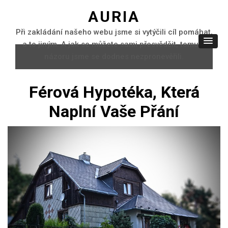
AURIA
Při zakládání našeho webu jsme si vytýčili cíl pomáhat,
a to jiným. A jak se můžete sami přesvědčit, tomuto
názoru jsme se dodnes nezpronevěřili.
Férová Hypotéka, Která
Naplní Vaše Přání