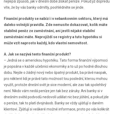
nejlepší způsob, jak v dnešní době získat peníze. Pokud již dopředu
víte, že by vás banky odmítly, poohlédněte se jinde.
Finanční produkty se nabízí i v nebankovním sektoru, který má
daleko volnější pravidla. Zde nemusíte dokazovat, kolik máte
stabilně peněz ze zaměstnání, ani jestli nějaké stabilní
zaměstnání máte. Neprojíždí se registry a tuto hypotéku si
může vzít naprosto každý, kdo vlastní nemovitost.
A.
Jak se nazývá tento finanční produkt?
– Jedná se o americkou hypotéku. Tato forma finanční výpomoci
je popsána v každé učebnici ekonomiky a to už po hodně dlouhou
dobu. Nejde o žádný nový nebo špatný produkt, ba právě naopak,
pro některé lidi je právě tato možnost tou poslední, kterou mohou
využít, protože dnešní svět je sice moderní, ale zas tak spolehlivý
není. Nikdo vám nedá peníze jen tak bez záruky. Ani banky si v
dnešním světě podvodů nedovolí udělat nic bez jištění, a pokud jde
o peníze, tak to platí dvojnásob. Banky se vždy ujišťují o daném
klientovi. Zjišťují si veškeré možné informace, proto po vás kolikrát