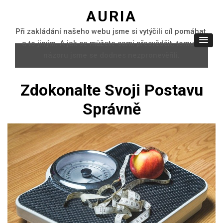
AURIA
Při zakládání našeho webu jsme si vytýčili cíl pomáhat,
a to jiným. A jak se můžete sami přesvědčit, tomuto
názoru jsme se dodnes nezpronevěřili.
Zdokonalte Svoji Postavu
Správně