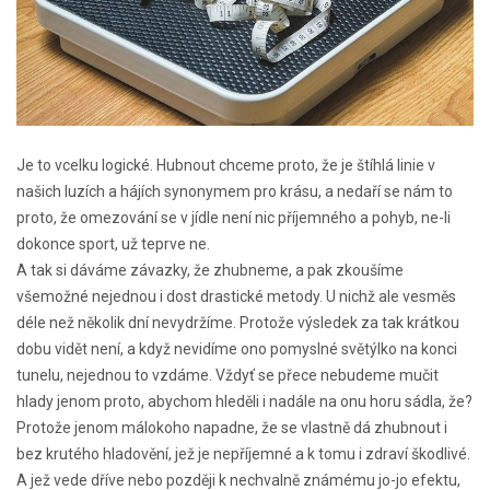
Je to vcelku logické. Hubnout chceme proto, že je štíhlá linie v
našich luzích a hájích synonymem pro krásu, a nedaří se nám to
proto, že omezování se v jídle není nic příjemného a pohyb, ne-li
dokonce sport, už teprve ne.
A tak si dáváme závazky, že zhubneme, a pak zkoušíme
všemožné nejednou i dost drastické metody. U nichž ale vesměs
déle než několik dní nevydržíme. Protože výsledek za tak krátkou
dobu vidět není, a když nevidíme ono pomyslné světýlko na konci
tunelu, nejednou to vzdáme. Vždyť se přece nebudeme mučit
hlady jenom proto, abychom hleděli i nadále na onu horu sádla, že?
Protože jenom málokoho napadne, že se vlastně dá zhubnout i
bez krutého hladovění, jež je nepříjemné a k tomu i zdraví škodlivé.
A jež vede dříve nebo později k nechvalně známému jo-jo efektu,