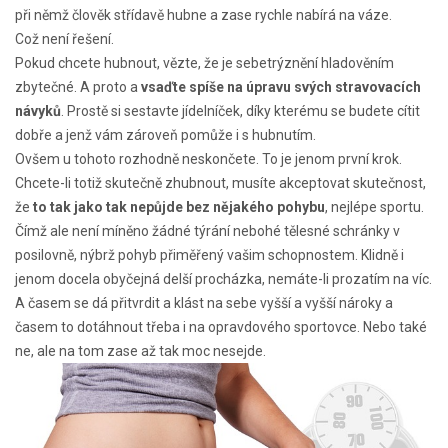
při němž člověk střídavě hubne a zase rychle nabírá na váze.
Což není řešení.
Pokud chcete hubnout, vězte, že je sebetrýznění hladověním
zbytečné. A proto
a
vsaďte spíše na úpravu svých stravovacích
návyků
. Prostě si sestavte jídelníček, díky kterému se budete cítit
dobře a jenž vám zároveň pomůže i s hubnutím.
Ovšem u tohoto rozhodně neskončete. To je jenom první krok.
Chcete-li totiž skutečně zhubnout, musíte akceptovat skutečnost,
že
to tak jako tak nepůjde bez nějakého pohybu
, nejlépe sportu.
Čímž ale není míněno žádné týrání nebohé tělesné schránky v
posilovně, nýbrž pohyb přiměřený vašim schopnostem. Klidně i
jenom docela obyčejná delší procházka, nemáte-li prozatím na víc.
A časem se dá přitvrdit a klást na sebe vyšší a vyšší nároky a
časem to dotáhnout třeba i na opravdového sportovce. Nebo také
ne, ale na tom zase až tak moc nesejde.