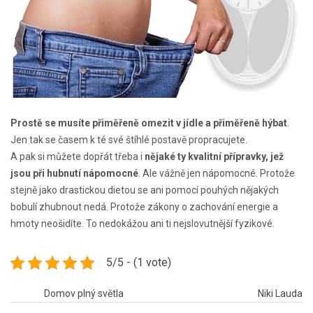
Prostě se musíte přiměřeně omezit v jídle a přiměřeně hýbat
.
Jen tak se časem k té své štíhlé postavě propracujete.
A pak si můžete dopřát třeba i
nějaké ty kvalitní přípravky, jež
jsou při hubnutí nápomocné
. Ale vážně jen nápomocné. Protože
stejně jako drastickou dietou se ani pomocí pouhých nějakých
bobulí zhubnout nedá. Protože zákony o zachování energie a
hmoty neošidíte. To nedokážou ani ti nejslovutnější fyzikové.
5/5 - (1 vote)
Navigace
Domov plný světla
Niki Lauda