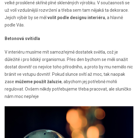
velké prosklené skříně plné skleněných výrobku. V současnosti se
už volí vzdušnější rozvržení a třeba sem tam nějaká ta dekorace.
Jejich výběr by se měl
volit podle designu interiéru
, a hlavně
podle Vás.
Betonová svítidla
V interiéru musíme mít samozřejmě dostatek světla, což je
důležité i pro lidský organismus. Přes den bychom se měli snažit
dostat dovnitř co nejvíce toho přírodního, a proto by mu nemělo nic
bránit ve vstupu dovnitř. Pokud slunce svítí až moc, tak naopak
zase
můžeme použít žaluzie
, abychom jej potřebně mohli
regulovat. Ovšem někdy potřebujeme třeba pracovat, ale sluníčko
nám moc nepřeje