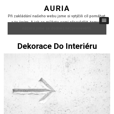
AURIA
Při zakládání našeho webu jsme si vytýčili cíl pomáhat,
a to jiným. A jak se můžete sami přesvědčit, tomuto
názoru jsme se dodnes nezpronevěřili.
Dekorace Do Interiéru