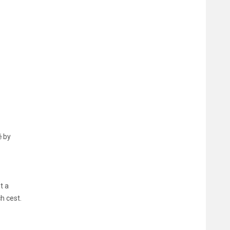
ě by
t a
h cest.