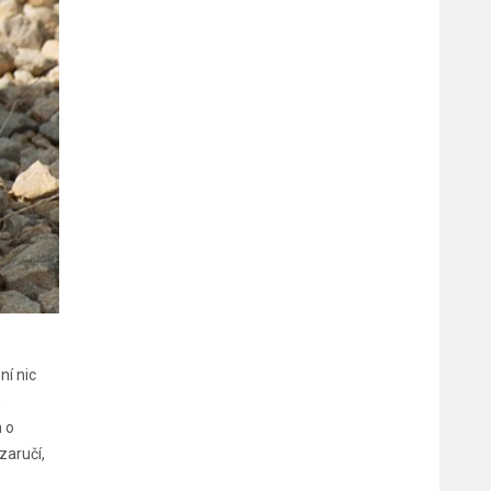
ní nic
.
m o
zaručí,