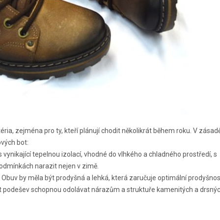
téria, zejména pro ty, kteří plánují chodit několikrát během roku. V zásad
vých bot:
 vynikající tepelnou izolací, vhodné do vlhkého a chladného prostředí, s
podmínkách narazit nejen v zimě.
. Obuv by měla být prodyšná a lehká, která zaručuje optimální prodyšnos
mít podešev schopnou odolávat nárazům a struktuře kamenitých a drsnýc