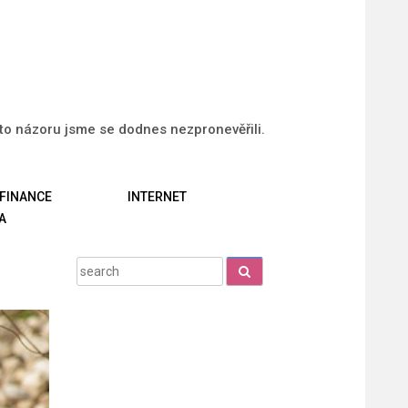
uto názoru jsme se dodnes nezpronevěřili.
FINANCE
INTERNET
A
Search
for: