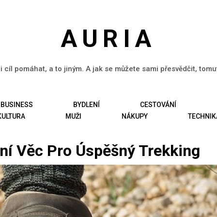
AURIA
li cíl pomáhat, a to jiným. A jak se můžete sami přesvědčit, tom
BUSINESS
BYDLENÍ
CESTOVÁNÍ
KULTURA
MUŽI
NÁKUPY
TECHNIK
vní Věc Pro Úspěšný Trekking