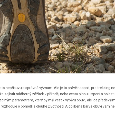
to nepřisuzuje správná význam. Ale je to právě naopak, pro trekking ne
 zajistit nádherný zážitek v přírodě, nebo cestu plnou utrpení a bolesti
 jediným parametrem, který by měl vést k výběru obuvi, ale jde předevší
to rozhoduje o pohodlí a dlouhé životnosti. A oblíbená barva obuvi vám ne