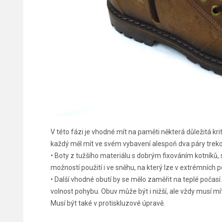
V této fázi je vhodné mít na paměti některá důležitá kri
každý měl mít ve svém vybavení alespoň dva páry treko
• Boty z tužšího materiálu s dobrým fixováním kotníků, s
možností použití i ve sněhu, na který lze v extrémních 
• Další vhodné obutí by se mělo zaměřit na teplé počasí
volnost pohybu. Obuv může být i nižší, ale vždy musí 
Musí být také v protiskluzové úpravě.