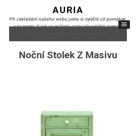
AURIA
Při zakládání našeho webu jsme si vytýčili cíl pomáhat,
a to jiným. A jak se můžete sami přesvědčit, tomuto
názoru jsme se dodnes nezpronevěřili.
Noční Stolek Z Masivu