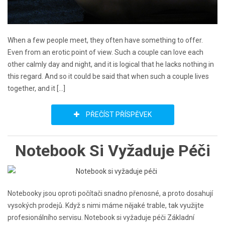
When a few people meet, they often have something to offer.
Even from an erotic point of view. Such a couple can love each
other calmly day and night, and it is logical that he lacks nothing in
this regard. And so it could be said that when such a couple lives
together, and it […]
PŘEČÍST PŘÍSPĚVEK
Notebook Si Vyžaduje Péči
Notebooky jsou oproti počítači snadno přenosné, a proto dosahují
vysokých prodejů. Když s nimi máme nějaké trable, tak využijte
profesionálního servisu. Notebook si vyžaduje péči Základní