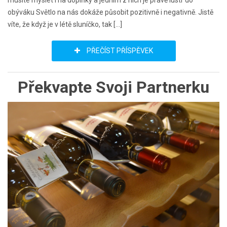
obýváku Světlo na nás dokáže působit pozitivně i negativně. Jistě
víte, že když je v létě sluníčko, tak […]
PŘEČÍST PŘÍSPĚVEK
Překvapte Svoji Partnerku