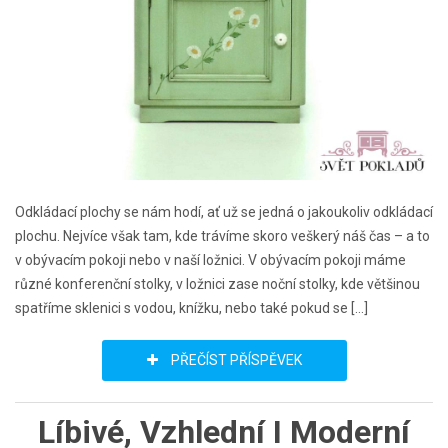
Odkládací plochy se nám hodí, ať už se jedná o jakoukoliv odkládací
plochu. Nejvíce však tam, kde trávíme skoro veškerý náš čas – a to
v obývacím pokoji nebo v naší ložnici. V obývacím pokoji máme
různé konferenční stolky, v ložnici zase noční stolky, kde většinou
spatříme sklenici s vodou, knížku, nebo také pokud se […]
PŘEČÍST PŘÍSPĚVEK
Líbivé, Vzhlední I Moderní