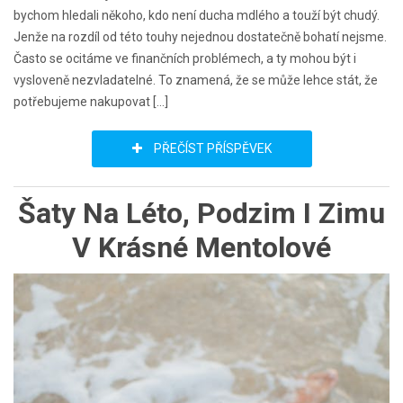
bychom hledali někoho, kdo není ducha mdlého a touží být chudý.
Jenže na rozdíl od této touhy nejednou dostatečně bohatí nejsme.
Často se ocitáme ve finančních problémech, a ty mohou být i
vysloveně nezvladatelné. To znamená, že se může lehce stát, že
potřebujeme nakupovat […]
PŘEČÍST PŘÍSPĚVEK
Šaty Na Léto, Podzim I Zimu
V Krásné Mentolové