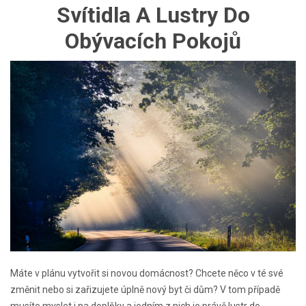
Svítidla A Lustry Do
Obývacích Pokojů
Máte v plánu vytvořit si novou domácnost? Chcete něco v té své
změnit nebo si zařizujete úplně nový byt či dům? V tom případě
musíte myslet i na doplňky a jedním z nich je právě lustr do