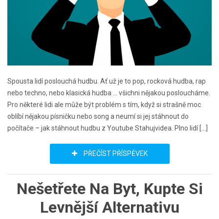
Spousta lidí poslouchá hudbu. Ať už je to pop, rocková hudba, rap
nebo techno, nebo klasická hudba … všichni nějakou posloucháme.
Pro některé lidi ale může být problém s tím, když si strašně moc
oblíbí nějakou písničku nebo song a neumí si jej stáhnout do
počítače – jak stáhnout hudbu z Youtube Stahujvidea. Plno lidí […]
PŘEČÍST PŘÍSPĚVEK
Nešetřete Na Byt, Kupte Si
Levnější Alternativu