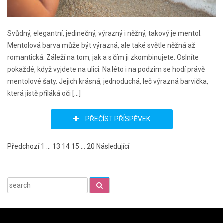
Svůdný, elegantní, jedinečný, výrazný i něžný, takový je mentol.
Mentolová barva může být výrazná, ale také světle něžná až
romantická. Záleží na tom, jak a s čím ji zkombinujete. Oslníte
pokaždé, když vyjdete na ulici. Na léto i na podzim se hodí právě
mentolové šaty. Jejich krásná, jednoduchá, leč výrazná barvička,
která jistě přiláká oči […]
PŘEČÍST PŘÍSPĚVEK
Stránkování
Předchozí
1
…
13
14
15
…
20
Následující
příspěvků
Search
for: